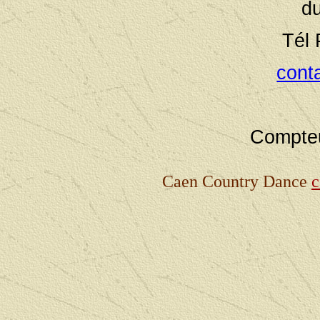
d
Tél 
cont
Compteu
Caen Country Dance
c