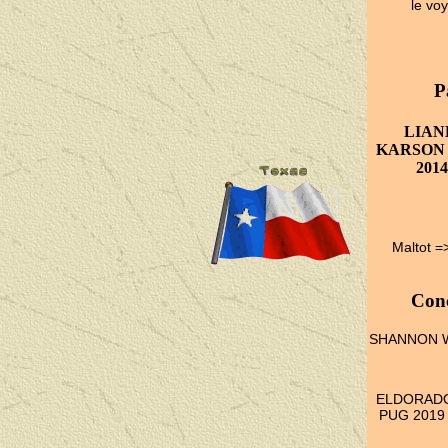
le vo
P
LIAN
KARSON 2
201
Maltot =
Con
SHANNON W
ELDORADO
PUG 2019